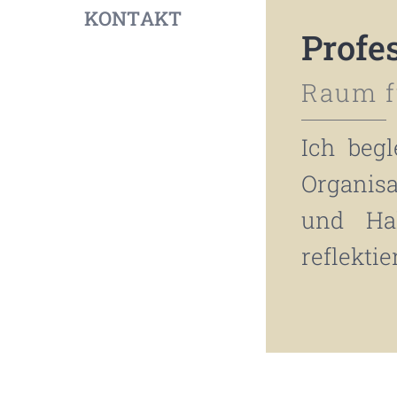
KONTAKT
Profe
Raum f
Ich beg
Organis
und Ha
reflekti