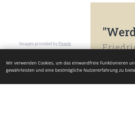
"
Werde
Images provided by
Pexels
Friedr
© 2026 Sven Hildebrandt – alle
Rechte vorbehalten. |
Impressum
|
Wir verwenden Cookies, um das einwandfreie Funktionieren und
Datenschutz
gewährleisten und eine bestmögliche Nutzererfahrung zu biete
Cookies