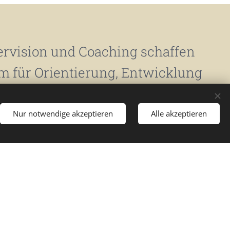
rvision und Coaching schaffen
 für Orientierung, Entwicklung
das, was gerade wirklich
eht.
Nur notwendige akzeptieren
Alle akzeptieren
langjähriger Erfahrung in
ung, Teamarbeit und
änderungsprozessen – besonders
ozialen Bereich sowie in
plexen Organisationen –