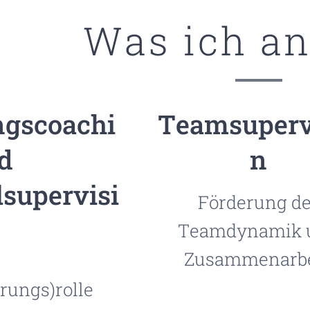
Was ich an
ngscoachi
Teamsuperv
d
n
lsupervisi
Förderung de
Teamdynamik 
Zusammenarbe
rungs)rolle