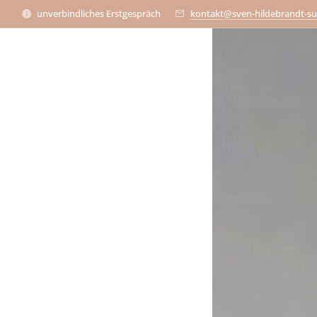
unverbindliches Erstgespräch
kontakt@sven-hildebrandt-su