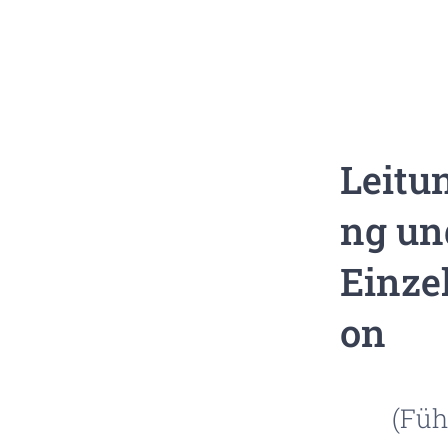
Leitu
ng un
Einze
on
(Füh