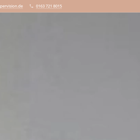
pervision.de
0163 721 8015