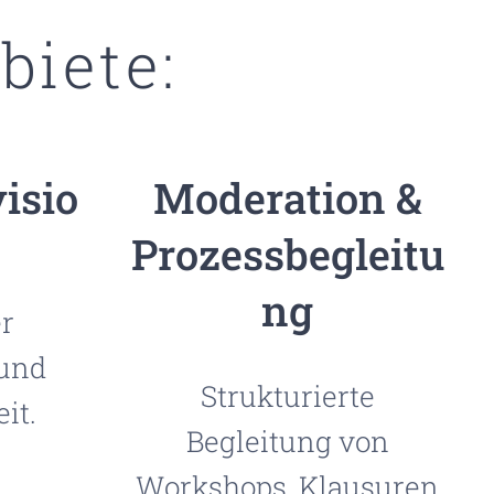
biete:
isio
Moderation &
Prozessbegleitu
ng
r
und
Strukturierte
it.
Begleitung von
Workshops, Klausuren