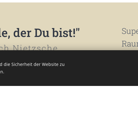
, der Du bist!"
Supe
Raum
ich Nietzsche
und 
 die Sicherheit der Website zu
anst
n.
Mit 
Leit
Ver
im s
kom