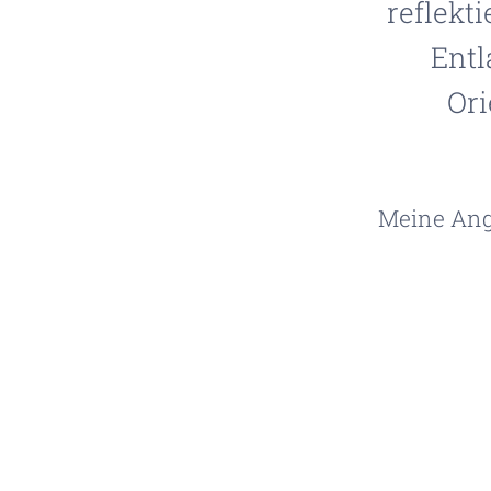
reflekti
Entl
Ori
Meine Ange